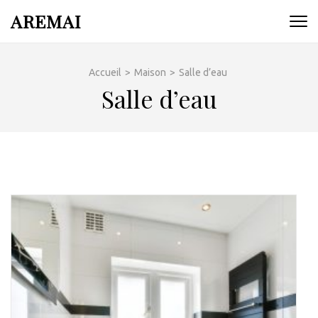
Aller
AREMAI
au
contenu
(Pressez
Accueil
>
Maison
>
Salle d’eau
Entrée)
Salle d’eau