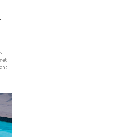
r
s
rmet
ant :