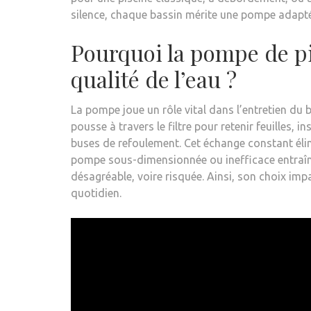
silence, chaque bassin mérite une pompe adapté
Pourquoi la pompe de pis
qualité de l’eau ?
La pompe joue un rôle vital dans l’entretien du b
pousse à travers le filtre pour retenir feuilles, 
buses de refoulement. Cet échange constant élimi
pompe sous-dimensionnée ou inefficace entraîne
désagréable, voire risquée. Ainsi, son choix imp
quotidien.