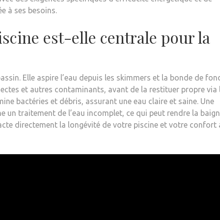
e à ses besoins.
cine est-elle centrale pour la
assin. Elle aspire l’eau depuis les skimmers et la bonde de fond
insectes et autres contaminants, avant de la restituer propre via 
ne bactéries et débris, assurant une eau claire et saine. Une
 un traitement de l’eau incomplet, ce qui peut rendre la baig
acte directement la longévité de votre piscine et votre confort