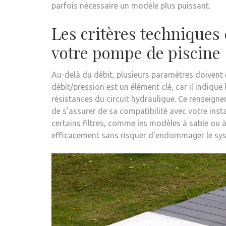
parfois nécessaire un modèle plus puissant.
Les critères techniques
votre pompe de piscine
Au-delà du débit, plusieurs paramètres doivent 
débit/pression est un élément clé, car il indiqu
résistances du circuit hydraulique. Ce renseign
de s’assurer de sa compatibilité avec votre insta
certains filtres, comme les modèles à sable ou 
efficacement sans risquer d’endommager le syst