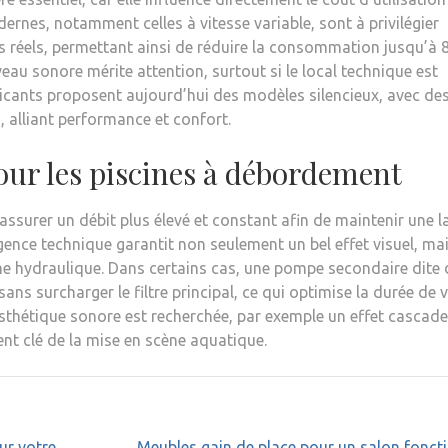
nes, notamment celles à vitesse variable, sont à privilégier
s réels, permettant ainsi de réduire la consommation jusqu’à 
veau sonore mérite attention, surtout si le local technique est
cants proposent aujourd’hui des modèles silencieux, avec de
, alliant performance et confort.
our les piscines à débordement
ssurer un débit plus élevé et constant afin de maintenir une 
igence technique garantit non seulement un bel effet visuel, ma
 hydraulique. Dans certains cas, une pompe secondaire dite 
ans surcharger le filtre principal, ce qui optimise la durée de v
esthétique sonore est recherchée, par exemple un effet cascade
nt clé de la mise en scène aquatique.
ur votre
Meubles gain de place pour un salon fonct