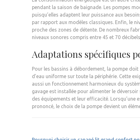
pendant la saison de baignade. Les pompes moder
puisqu’elles adaptent leur puissance aux besoin
par rapport aux modèles classiques. Enfin, le ni
proche des zones de détente. De nombreux fabri
niveaux sonores compris entre 45 et 70 décibels
Adaptations spécifiques p
Pour les bassins à débordement, la pompe doit a
d’eau uniforme sur toute la périphérie. Cette ex
aussi un fonctionnement harmonieux du système
gavage est installée pour alimenter le déversoir s
des équipements et leur efficacité. Lorsqu’une 
prononcé, le choix de la pompe devient un éléme
Navigation
Pourquoi choisir un canapé lit grand confort po