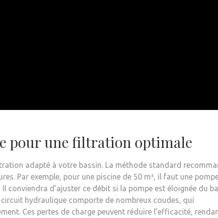
re pour une filtration optimale
 filtration adapté à votre bassin. La méthode standard recomm
eures. Par exemple, pour une piscine de 50 m³, il faut une pomp
 Il conviendra d’ajuster ce débit si la pompe est éloignée du ba
 le circuit hydraulique comporte de nombreux coudes, qui
ement. Ces pertes de charge peuvent réduire l’efficacité, renda