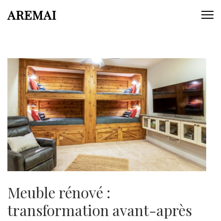
Aller
AREMAI
au
contenu
(Pressez
Entrée)
Meuble rénové :
transformation avant-après